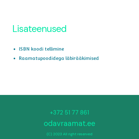
Lisateenused
ISBN koodi tellimine
Raamatupoodidega läbirääkimised
+372 51 77 861
odavraamat.ee
(C) 2023 All right reserved