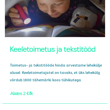
Keeletoimetus ja tekstitööd
Toimetus- ja tekstitööde hinda arvestame lehekülje
alusel. Keeletoimetajatel on tavaks, et üks lehekülg
võrdub 1800 tähemärki koos tühikutega.
Alates 2 €/lk